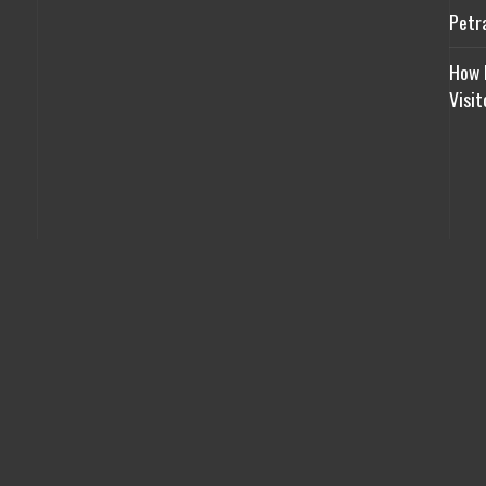
Petr
How 
Visit
Developed by
Plexygon.com