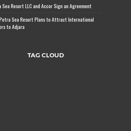
a Sea Resort LLC and Accor Sign an Agreement
Petra Sea Resort Plans to Attract International
ors to Adjara
TAG CLOUD
© CPG.ge 2024. All Rights Reserved.