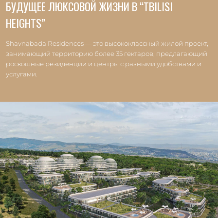
БУДУЩЕЕ ЛЮКСОВОЙ ЖИЗНИ В “TBILISI
HEIGHTS”
Shavnabada Residences — это высококлассный жилой проект,
занимающий территорию более 35 гектаров, предлагающий
роскошные резиденции и центры с разными удобствами и
услугами.