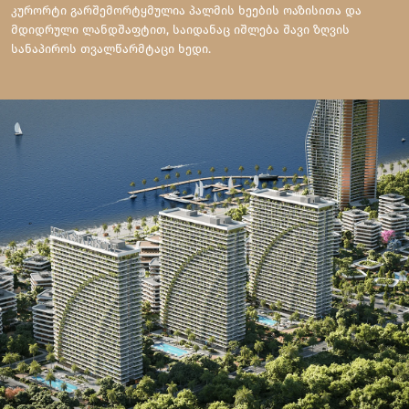
კურორტი გარშემორტყმულია პალმის ხეების ოაზისითა და
მდიდრული ლანდშაფტით, საიდანაც იშლება შავი ზღვის
სანაპიროს თვალწარმტაცი ხედი.