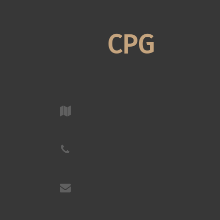
CPG
ᲛᲗᲐᲕᲐᲠᲘ
ᲩᲕᲔᲜ ᲨᲔᲡᲐᲮ