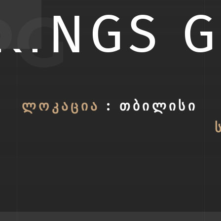
PG
KINGS 
ᲚᲝᲙᲐᲪᲘᲐ
: ᲗᲑᲘᲚᲘᲡᲘ