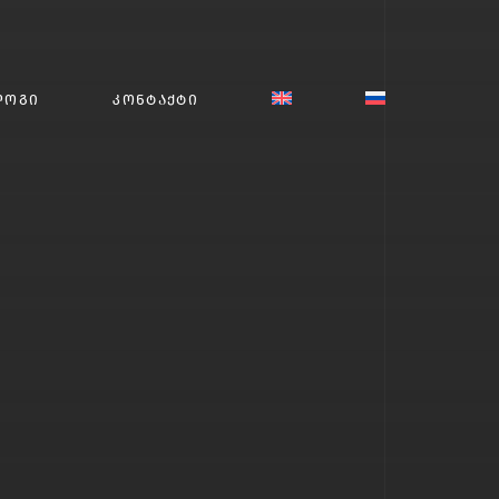
ᲚᲝᲒᲘ
ᲙᲝᲜᲢᲐᲥᲢᲘ