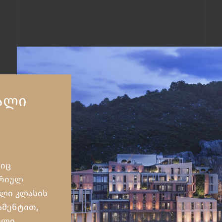
ᲐᲚᲘ
ი
იც
ორიულ
ალი კლასის
ამენტით,
ული