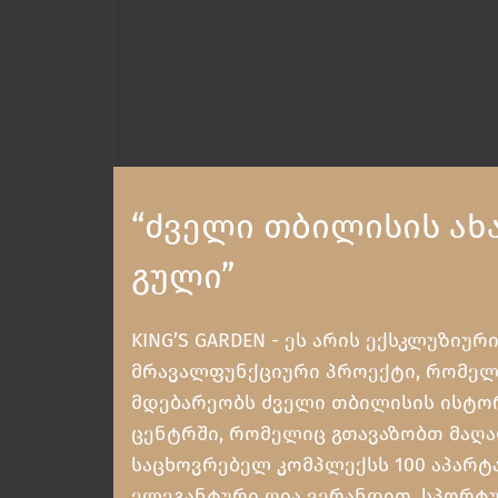
“ᲫᲕᲔᲚᲘ ᲗᲑᲘᲚᲘᲡᲘᲡ ᲐᲮ
ᲒᲣᲚᲘ”
KING’S GARDEN - ეს არის ექსკლუზიურ
მრავალფუნქციური პროექტი, რომელ
მდებარეობს ძველი თბილისის ისტ
ცენტრში, რომელიც გთავაზობთ მაღ
საცხოვრებელ კომპლექსს 100 აპარტ
ელეგანტური ღია ვერანდით, სპორტ