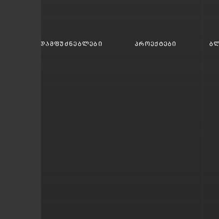
ᲔᲑ
ᲓᲐᲛᲤᲣᲫᲜᲔᲑᲚᲔᲑᲘ
ᲞᲠᲝᲔᲥᲢᲔᲑᲘ
Ბ