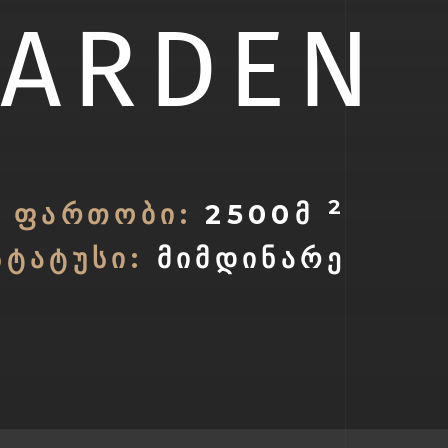
GARDEN
2
ᲤᲐᲠᲗᲝᲑᲘ:
2500Მ
ᲡᲢᲐᲢᲣᲡᲘ:
ᲛᲘᲛᲓᲘᲜᲐᲠᲔ