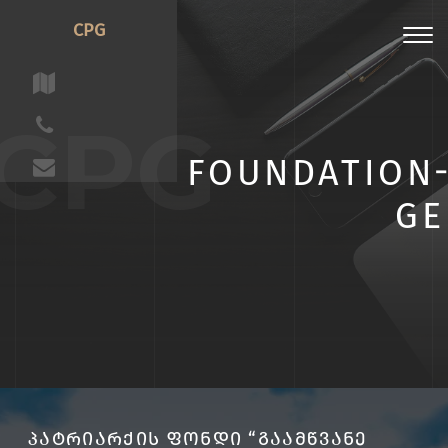
CPG
Toggl
navig
CPG
FOUNDATION
GE
ᲞᲐᲢᲠᲘᲐᲠᲥᲘᲡ ᲤᲝᲜᲓᲘ “ᲒᲐᲐᲛᲬᲕᲐᲜᲔ