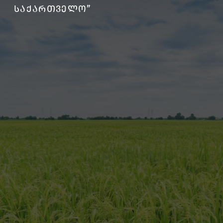
ᲡᲐᲥᲐᲠᲗᲕᲔᲚᲝ”